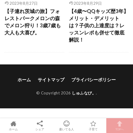
2023年8月27日
2023年8月29日
【子連れ茨城の旅】フォ
【4歳〜QQキッズ歴3年】
レストパークメロンの森
メリット・デメリット
でメロン狩り！3歳7歳も
は？子供の上達度は？レ
大人も大喜び。
ッスンレポも併せて徹底
解説！
ホーム
サイトマップ
プライバシーポリシー
© Copyright 2026
しゅふなび。
.
ホーム
シェア
書いてる人
子育て
TOPへ