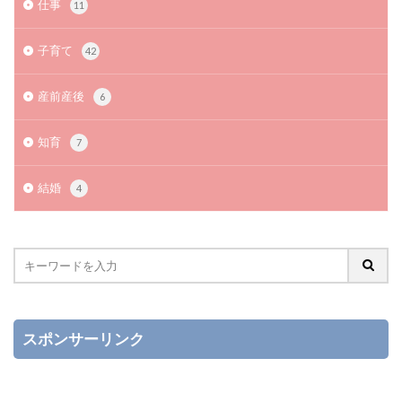
仕事
11
子育て
42
産前産後
6
知育
7
結婚
4
スポンサーリンク