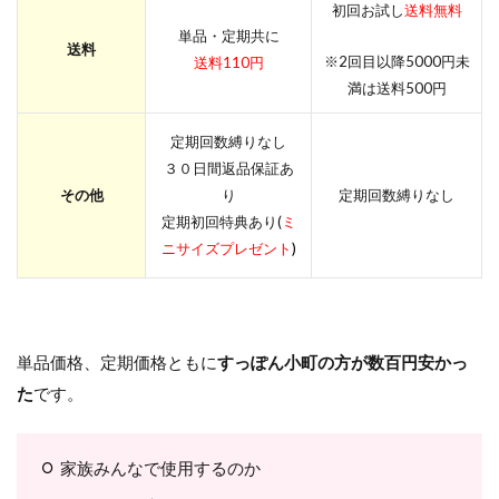
初回お試し
送料無料
単品・定期共に
送料
※2回目以降5000円未
送料110円
満は送料500円
定期回数縛りなし
３０日間返品保証あ
その他
り
定期回数縛りなし
定期初回特典あり(
ミ
ニサイズプレゼント
)
単品価格、定期価格ともに
すっぽん小町の方が数百円安かっ
た
です。
家族みんなで使用するのか