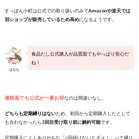
すっぽん小町は公式での取り扱いのみで
Amazonや楽天では
別ショップが販売しているため高め
になるようです。
食品だし公式購入が品質面でもやっぱり安心だ
ね！
ばなな
価格面でも公式が一番お得
なのは間違いなし。
どちらも
定期縛りはない
ため、初回から定期購入したとして
も合わなかったら
2回目受け取り前に解約可能
です。
定期購入によくありがちな「○回続けないとダメ！」って縛り