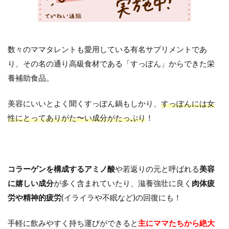
数々のママタレントも愛用している有名サプリメントであ
り、その名の通り高級食材である「すっぽん」からできた栄
養補助食品。
美容にいいとよく聞くすっぽん鍋もしかり、
すっぽんには女
性にとってありがた〜い成分がたっぷり
！
コラーゲンを構成するアミノ酸
や若返りの元と呼ばれる
美容
に嬉しい成分
が多く含まれていたり、滋養強壮に良く
肉体疲
労や精神的疲労
(イライラや不眠など)の回復にも！
手軽に飲みやすく持ち運びができると
主にママたちから絶大