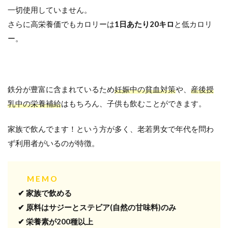
一切使用していません。
さらに高栄養価でもカロリーは
1日あたり20キロ
と低カロリ
ー。
鉄分が豊富に含まれているため
妊娠中の貧血対策
や、
産後授
乳中の栄養補給
はもちろん、子供も飲むことができます。
家族で飲んでます！という方が多く、老若男女で年代を問わ
ず利用者がいるのが特徴。
M E M O
✔ 家族で飲める
✔ 原料はサジーとステビア(自然の甘味料)のみ
✔ 栄養素が200種以上