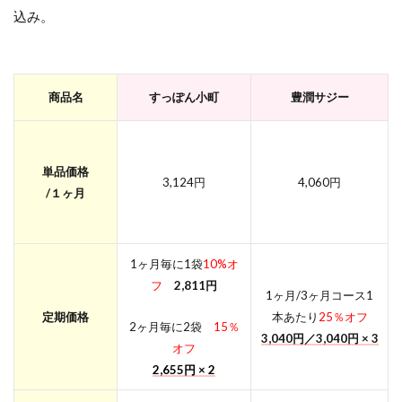
込み。
商品名
すっぽん小町
豊潤
サジ
ー
単品価格
3,124円
4,060円
/１ヶ月
1ヶ月毎に1袋
10%オ
フ
2,811円
1ヶ月/3ヶ月コース1
定期価格
本あたり
25％オフ
2ヶ月毎に2袋
15％
3,040円／3,040円 × 3
オフ
2,655円 × 2