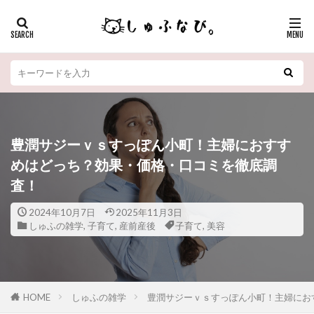
豊潤サジーｖｓすっぽん小町！主婦におすす
めはどっち？効果・価格・口コミを徹底調
査！
2024年10月7日
2025年11月3日
しゅふの雑学
,
子育て
,
産前産後
子育て
,
美容
HOME
しゅふの雑学
豊潤サジーｖｓすっぽん小町！主婦にお