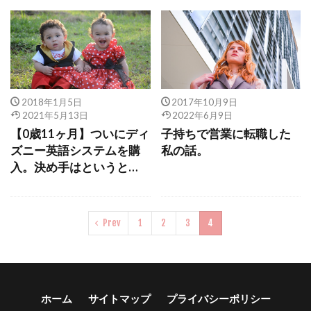
2018年1月5日
2017年10月9日
2021年5月13日
2022年6月9日
【0歳11ヶ月】ついにディ
子持ちで営業に転職した
ズニー英語システムを購
私の話。
入。決め手はというと…
Prev
1
2
3
4
ホーム
サイトマップ
プライバシーポリシー