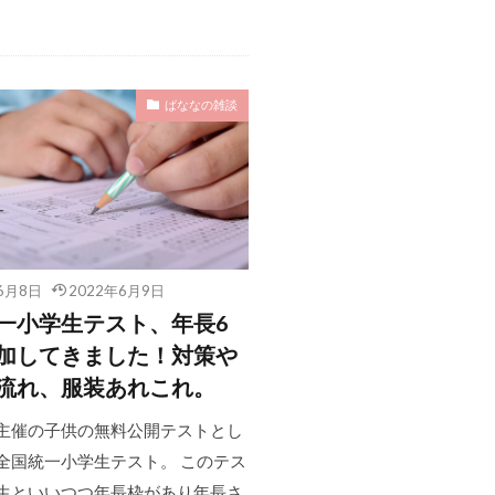
ばななの雑談
6月8日
2022年6月9日
一小学生テスト、年長6
加してきました！対策や
流れ、服装あれこれ。
主催の子供の無料公開テストとし
全国統一小学生テスト。 このテス
生といいつつ年長枠があり年長さ