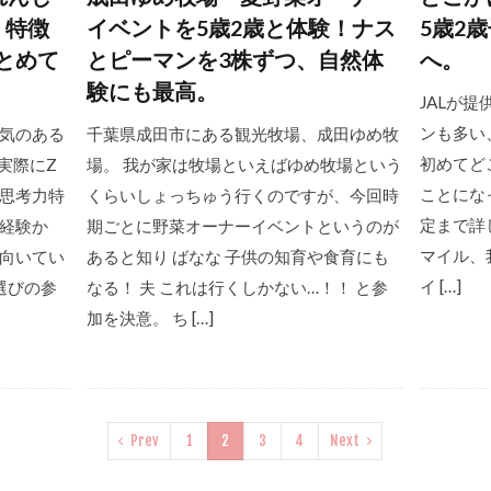
！特徴
イベントを5歳2歳と体験！ナス
5歳2
とめて
とピーマンを3株ずつ、自然体
へ。
験にも最高。
JALが
ンも多い
気のある
千葉県成田市にある観光牧場、成田ゆめ牧
初めてど
実際にZ
場。 我が家は牧場といえばゆめ牧場という
ことにな
思考力特
くらいしょっちゅう行くのですが、今回時
定まで詳
経験か
期ごとに野菜オーナーイベントというのが
マイル、
向いてい
あると知り ばなな 子供の知育や食育にも
イ […]
選びの参
なる！ 夫 これは行くしかない…！！ と参
加を決意。 ち […]
Prev
1
2
3
4
Next