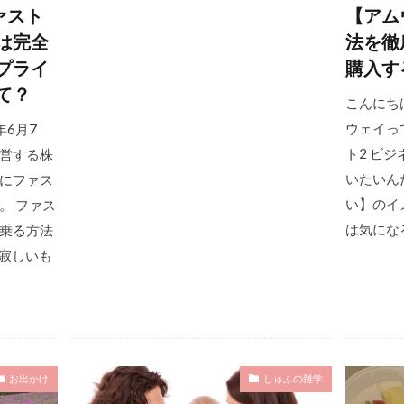
ァスト
【アム
は完全
法を徹
プライ
購入す
て？
こんにち
ウェイっ
年6月7
ト2 ビ
営する株
いたいん
にファス
い】のイ
。 ファス
は気になる
乗る方法
は寂しいも
お出かけ
しゅふの雑学