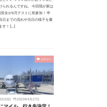
けられるんですね。 今回我が家は
歳長女が6月テストに初参加！ 申
当日までの流れや当日の様子を書
す！ […]
お出かけ
4月20日
2023年4月27日
にマイル、行き先決定！