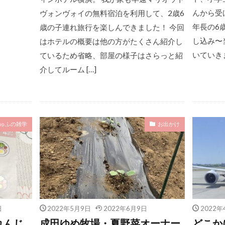
んから受
ヴォンヴォイの無料宿泊を利用して、2歳6
年長の6
歳の子連れ旅行を楽しんできました！ 今回
し込み〜
はホテルの概要は他の方がたくさん紹介し
いていきま
ているため省略、部屋の様子はさらっと紹
介してルーム […]
ゅふの雑学
お出かけ
日
2022年5月9日
2022年6月9日
2022年
れんじ
成田ゆめ牧場・夏野菜オーナー
どこか