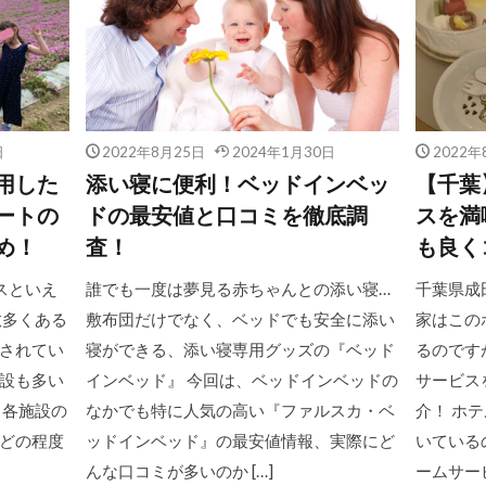
日
2022年8月25日
2024年1月30日
2022年
用した
添い寝に便利！ベッドインベッ
【千葉
ートの
ドの最安値と口コミを徹底調
スを満
め！
査！
も良く
スといえ
誰でも一度は夢見る赤ちゃんとの添い寝…
千葉県成
数多くある
敷布団だけでなく、ベッドでも安全に添い
家はこの
されてい
寝ができる、添い寝専用グッズの『ベッド
るのです
設も多い
インベッド』 今回は、ベッドインベッドの
サービス
、各施設の
なかでも特に人気の高い『ファルスカ・ベ
介！ ホ
どの程度
ッドインベッド』の最安値情報、実際にど
いている
んな口コミが多いのか […]
ームサービ