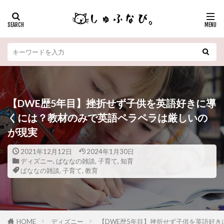
【DWE歴5年目】挫折せず子供を英語好きに導
くには？教材のみで英語ペラペラは厳しいの
が現実
2021年12月12日
2024年1月30日
ディズニー
,
ばななの雑談
,
子育て
,
知育
ばななの雑談
,
子育て
,
教育
HOME
ディズニー
【DWE歴5年目】挫折せず子供を英語好