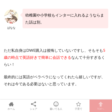
幼稚園や小学校もインターに入れるようならま
た話は別。
ばなな
ただ私自身はDWE購入は後悔していないですし、そもそも
5
歳の時点で英語好きで簡単に会話できる
なんて十分すぎるく
らい！
最終的には英語がペラペラになってくれたら嬉しいですが、
それは今である必要はないと思っています。
【5歳で英語ペラペラより18歳で英語ペラペラ】
ホーム
シェア
書いてる人
子育て
TOPへ