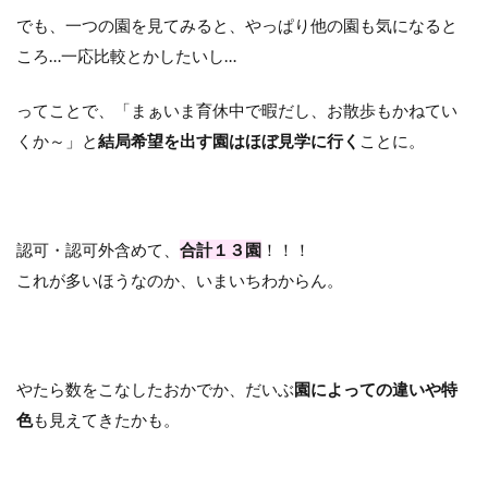
でも、一つの園を見てみると、やっぱり他の園も気になると
ころ…一応比較とかしたいし…
ってことで、「まぁいま育休中で暇だし、お散歩もかねてい
くか～」と
結局希望を出す園はほぼ見学に行く
ことに。
認可・認可外含めて、
合計１３園
！！！
これが多いほうなのか、いまいちわからん。
やたら数をこなしたおかでか、だいぶ
園によっての違いや特
色
も見えてきたかも。