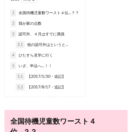
1
全国待機児童数ワースト４位…？？
2
我が家の点数
3
認可外、４月はすでに満員
3.1
他の認可外はというと…
4
ひたすら見学に行く
5
いざ、申込へ…！！
5.1
【2017/1/30・追記】
5.2
【2017/8/17・追記】
全国待機児童数ワースト４
位…？？