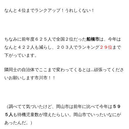
なんと４位までランクアップ！うれしくない！
ちなみに前年度６２５人で全国２位だった
船橋市
は、今年は
なんと４２２人も減らし、２０３人でランキング
２９位
まで
下がっています。
隣同士の自治体でここまで変わってくるとは…頑張ってくださ
いお願いします市川市！！
（調べてて気づいたけど、岡山市は前年に比べて今年は
５９
５人
も待機児童数が増えたらしい。岡山市でいったいなにが
あったんだ。）