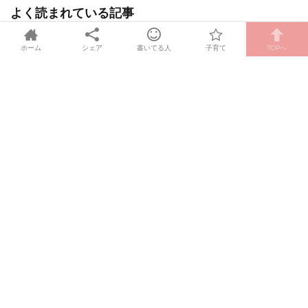
よく読まれている記事
2026年1月17日
しゅふの雑学
2026年6月24日
ホーム
シェア
書いてる人
子育て
TOPへ
ノビエースvsセノビッ
ク！中高生の成長期にお
すすめは？価格・口コ
ミ・成分を徹底比較！
2021年9月1日
しゅふの雑学
2023年4月27日
アスミールvsセノビッ
ク！小中学生の成長にお
すすめは？価格・成分・
口コミを徹底比較！
2023年6月29日
お出かけ
2023年6月29日
【茨城・大洗ホテル】0歳