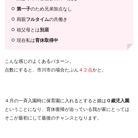
第一子
のため兄弟加点なし
両親
フルタイム
の共働き
祖父母とは
別居
現在私は
育休取得中
こんな感じのよくあるパターン。
点数にすると、市川市の場合たぶん
４２点
かと。
４月の一斉入園時に保育園に入れるとすると娘は
０歳児入園
ということになり、育休復帰が迫っている我が家にとっては
そこが最初にして最後のチャンスとなります。